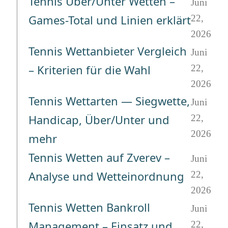
Tennis Über/Unter Wetten –
Juni
Games-Total und Linien erklärt
22,
2026
Tennis Wettanbieter Vergleich
Juni
– Kriterien für die Wahl
22,
2026
Tennis Wettarten — Siegwette,
Juni
Handicap, Über/Unter und
22,
2026
mehr
Tennis Wetten auf Zverev –
Juni
Analyse und Wetteinordnung
22,
2026
Tennis Wetten Bankroll
Juni
Management – Einsatz und
22,