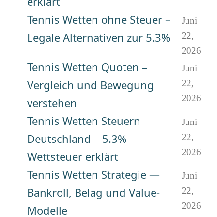
erklärt
Tennis Wetten ohne Steuer –
Juni
Legale Alternativen zur 5.3%
22,
2026
Tennis Wetten Quoten –
Juni
Vergleich und Bewegung
22,
2026
verstehen
Tennis Wetten Steuern
Juni
Deutschland – 5.3%
22,
2026
Wettsteuer erklärt
Tennis Wetten Strategie —
Juni
Bankroll, Belag und Value-
22,
2026
Modelle