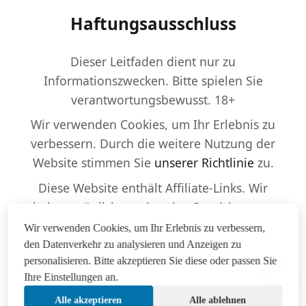
Haftungsausschluss
Dieser Leitfaden dient nur zu
Informationszwecken. Bitte spielen Sie
verantwortungsbewusst. 18+
Wir verwenden Cookies, um Ihr Erlebnis zu
verbessern. Durch die weitere Nutzung der
Website stimmen Sie
unserer Richtlinie
zu.
Diese Website enthält Affiliate-Links. Wir
erhalten möglicherweise eine Provision, wenn
Sie über diese Links einkaufen, ohne dass Ihnen
Wir verwenden Cookies, um Ihr Erlebnis zu verbessern,
zusätzliche Kosten entstehen.
den Datenverkehr zu analysieren und Anzeigen zu
personalisieren. Bitte akzeptieren Sie diese oder passen Sie
Wenn Sie unter Spielsucht leiden, finden Sie hier
Ihre Einstellungen an.
Hilfe
.
14:45
Alle akzeptieren
Alle ablehnen