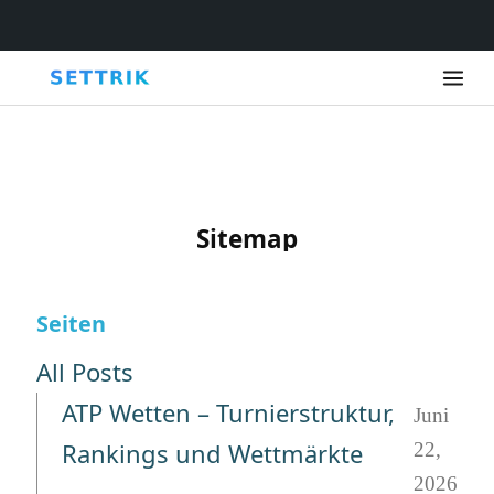
Sitemap
Seiten
All Posts
ATP Wetten – Turnierstruktur,
Juni
Rankings und Wettmärkte
22,
2026