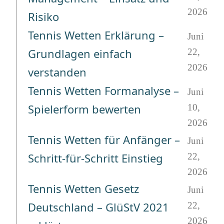
2026
Risiko
Tennis Wetten Erklärung –
Juni
Grundlagen einfach
22,
2026
verstanden
Tennis Wetten Formanalyse –
Juni
Spielerform bewerten
10,
2026
Tennis Wetten für Anfänger –
Juni
Schritt-für-Schritt Einstieg
22,
2026
Tennis Wetten Gesetz
Juni
Deutschland – GlüStV 2021
22,
2026