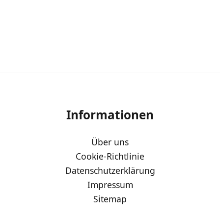
Informationen
Über uns
Cookie-Richtlinie
Datenschutzerklärung
Impressum
Sitemap