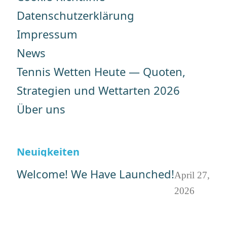
Datenschutzerklärung
Impressum
News
Tennis Wetten Heute — Quoten,
Strategien und Wettarten 2026
Über uns
Neuigkeiten
Welcome! We Have Launched!
April 27,
2026