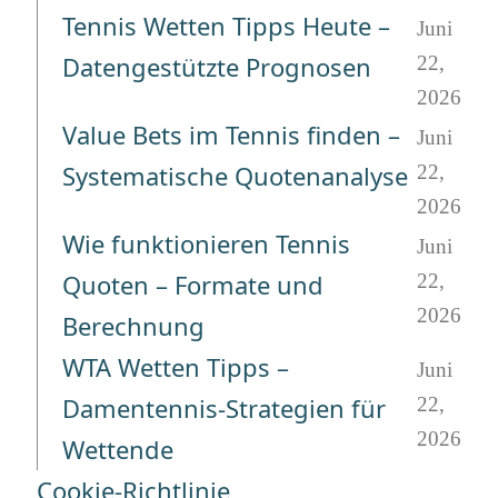
Tennis Wetten Tipps Heute –
Juni
Datengestützte Prognosen
22,
2026
Value Bets im Tennis finden –
Juni
Systematische Quotenanalyse
22,
2026
Wie funktionieren Tennis
Juni
Quoten – Formate und
22,
2026
Berechnung
WTA Wetten Tipps –
Juni
Damentennis-Strategien für
22,
2026
Wettende
Cookie-Richtlinie