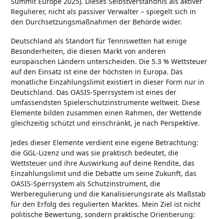
Summit Europe 2025). Dieses Selbstverständnis als aktiver
Regulierer, nicht als passiver Verwalter – spiegelt sich in
den Durchsetzungsmaßnahmen der Behörde wider.
Deutschland als Standort für Tenniswetten hat einige
Besonderheiten, die diesen Markt von anderen
europäischen Ländern unterscheiden. Die 5.3 % Wettsteuer
auf den Einsatz ist eine der höchsten in Europa. Das
monatliche Einzahlungslimit existiert in dieser Form nur in
Deutschland. Das OASIS-Sperrsystem ist eines der
umfassendsten Spielerschutzinstrumente weltweit. Diese
Elemente bilden zusammen einen Rahmen, der Wettende
gleichzeitig schützt und einschränkt, je nach Perspektive.
Jedes dieser Elemente verdient eine eigene Betrachtung:
die GGL-Lizenz und was sie praktisch bedeutet, die
Wettsteuer und ihre Auswirkung auf deine Rendite, das
Einzahlungslimit und die Debatte um seine Zukunft, das
OASIS-Sperrsystem als Schutzinstrument, die
Werberegulierung und die Kanalisierungsrate als Maßstab
für den Erfolg des regulierten Marktes. Mein Ziel ist nicht
politische Bewertung, sondern praktische Orientierung: