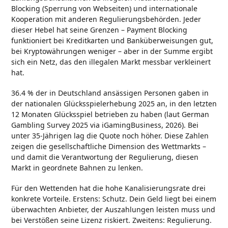
Blocking (Sperrung von Webseiten) und internationale
Kooperation mit anderen Regulierungsbehörden. Jeder
dieser Hebel hat seine Grenzen – Payment Blocking
funktioniert bei Kreditkarten und Banküberweisungen gut,
bei Kryptowährungen weniger – aber in der Summe ergibt
sich ein Netz, das den illegalen Markt messbar verkleinert
hat.
36.4 % der in Deutschland ansässigen Personen gaben in
der nationalen Glücksspielerhebung 2025 an, in den letzten
12 Monaten Glücksspiel betrieben zu haben (laut German
Gambling Survey 2025 via iGamingBusiness, 2026). Bei
unter 35-Jährigen lag die Quote noch höher. Diese Zahlen
zeigen die gesellschaftliche Dimension des Wettmarkts –
und damit die Verantwortung der Regulierung, diesen
Markt in geordnete Bahnen zu lenken.
Für den Wettenden hat die hohe Kanalisierungsrate drei
konkrete Vorteile. Erstens: Schutz. Dein Geld liegt bei einem
überwachten Anbieter, der Auszahlungen leisten muss und
bei Verstößen seine Lizenz riskiert. Zweitens: Regulierung.