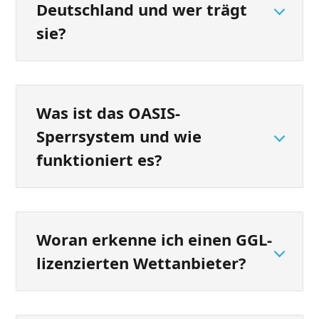
Deutschland und wer trägt
sie?
Was ist das OASIS-
Sperrsystem und wie
funktioniert es?
Woran erkenne ich einen GGL-
lizenzierten Wettanbieter?