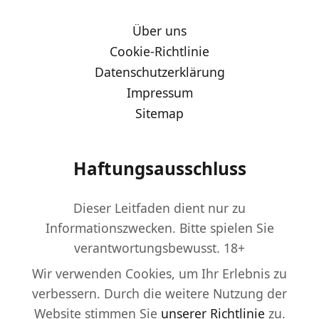
Über uns
Cookie-Richtlinie
Datenschutzerklärung
Impressum
Sitemap
Haftungsausschluss
Dieser Leitfaden dient nur zu
Informationszwecken. Bitte spielen Sie
verantwortungsbewusst. 18+
Wir verwenden Cookies, um Ihr Erlebnis zu
verbessern. Durch die weitere Nutzung der
Website stimmen Sie
unserer Richtlinie
zu.