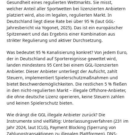
Gesundheit eines regulierten Wettmarkts. Sie misst,
welcher Anteil aller Sportwetten bei lizenzierten Anbietern
platziert wird, also im legalen, regulierten Markt. In
Deutschland liegt diese Rate bei über 95 % (laut GGL-
Jahresbericht via Yogonet, 2025). Das ist ein europäischer
Spitzenwert und das Ergebnis einer Kombination aus
strikter Regulierung und aktiver Durchsetzung.
Was bedeutet 95 % Kanalisierung konkret? Von jedem Euro,
der in Deutschland auf Sportereignisse gewettet wird,
landen mindestens 95 Cent bei einem GGL-lizenzierten
Anbieter. Dieser Anbieter unterliegt der Aufsicht, zahlt
Steuern, implementiert Spielerschutzmaßnahmen und
bietet Beschwerdemöglichkeiten. Die restlichen 5 % fließen
in den nicht-regulierten Markt – illegale Offshore-Anbieter,
die ohne deutsche Lizenz operieren, keine Steuern zahlen
und keinen Spielerschutz bieten.
Wie drängt die GGL illegale Anbieter zurück? Die
Instrumente sind vielfältig: Unterlassungsverfahren (231 im
Jahr 2024, laut ICLG), Payment Blocking (Sperrung von
Zahlungstransaktionen zu illegalen Plattformen), DNS-