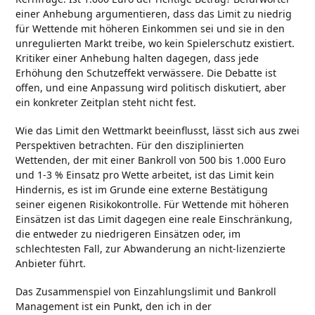
einer Anhebung argumentieren, dass das Limit zu niedrig
für Wettende mit höheren Einkommen sei und sie in den
unregulierten Markt treibe, wo kein Spielerschutz existiert.
Kritiker einer Anhebung halten dagegen, dass jede
Erhöhung den Schutzeffekt verwässere. Die Debatte ist
offen, und eine Anpassung wird politisch diskutiert, aber
ein konkreter Zeitplan steht nicht fest.
Wie das Limit den Wettmarkt beeinflusst, lässt sich aus zwei
Perspektiven betrachten. Für den disziplinierten
Wettenden, der mit einer Bankroll von 500 bis 1.000 Euro
und 1-3 % Einsatz pro Wette arbeitet, ist das Limit kein
Hindernis, es ist im Grunde eine externe Bestätigung
seiner eigenen Risikokontrolle. Für Wettende mit höheren
Einsätzen ist das Limit dagegen eine reale Einschränkung,
die entweder zu niedrigeren Einsätzen oder, im
schlechtesten Fall, zur Abwanderung an nicht-lizenzierte
Anbieter führt.
Das Zusammenspiel von Einzahlungslimit und Bankroll
Management ist ein Punkt, den ich in der