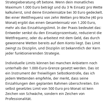
Strategieberatung oft betone. Wenn dein monatliches
Maximum 1.000 Euro beträgt und du 3 % Einsatz pro Wette
kalkulierst, sind deine Einzeleinsätze bei 30 Euro gedeckelt.
Bei einer Wettfrequenz von zehn Wetten pro Woche (40 pro
Monat) ergibt das einen Gesamteinsatz von 1.200 Euro,
mehr als das Einzahlungslimit. In der Praxis bedeutet das:
Entweder senkst du den Einsatzprozentsatz, reduzierst die
Wettfrequenz, oder du arbeitest mit dem Geld, das durch
gewonnene Wetten bereits auf dem Konto liegt. Das Limit
zwingt zu Disziplin, und Disziplin ist bekanntlich der Kern
jeder funktionierenden Strategie.
Individuelle Limits können bei manchen Anbietern noch
unterhalb der 1.000-Euro-Grenze gesetzt werden. Das ist
ein Instrument der freiwilligen Selbstkontrolle, das ich
jedem Wettenden empfehle, der merkt, dass seine
Einzahlungen den geplanten Rahmen überschreiten. Ein
selbst gesetztes Limit von 500 Euro pro Monat ist kein
Zeichen von Schwäche, sondern ein Zeichen von
Professionalität.