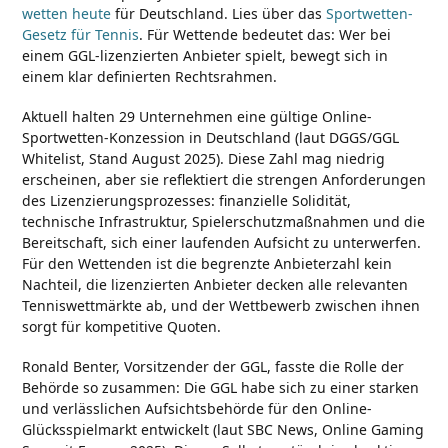
wetten heute
für Deutschland. Lies über das
Sportwetten-
Gesetz für Tennis
. Für Wettende bedeutet das: Wer bei
einem GGL-lizenzierten Anbieter spielt, bewegt sich in
einem klar definierten Rechtsrahmen.
Aktuell halten 29 Unternehmen eine gültige Online-
Sportwetten-Konzession in Deutschland (laut DGGS/GGL
Whitelist, Stand August 2025). Diese Zahl mag niedrig
erscheinen, aber sie reflektiert die strengen Anforderungen
des Lizenzierungsprozesses: finanzielle Solidität,
technische Infrastruktur, Spielerschutzmaßnahmen und die
Bereitschaft, sich einer laufenden Aufsicht zu unterwerfen.
Für den Wettenden ist die begrenzte Anbieterzahl kein
Nachteil, die lizenzierten Anbieter decken alle relevanten
Tenniswettmärkte ab, und der Wettbewerb zwischen ihnen
sorgt für kompetitive Quoten.
Ronald Benter, Vorsitzender der GGL, fasste die Rolle der
Behörde so zusammen: Die GGL habe sich zu einer starken
und verlässlichen Aufsichtsbehörde für den Online-
Glücksspielmarkt entwickelt (laut SBC News, Online Gaming