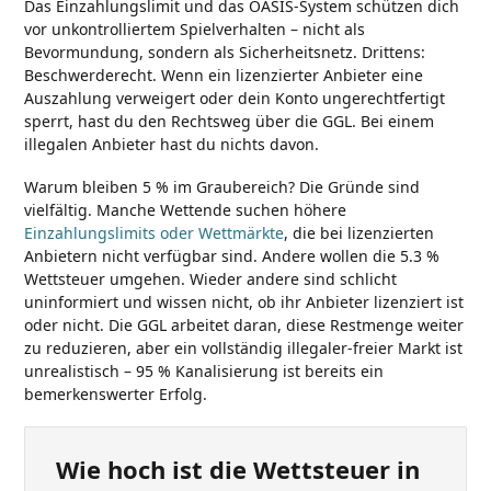
Das Einzahlungslimit und das OASIS-System schützen dich
vor unkontrolliertem Spielverhalten – nicht als
Bevormundung, sondern als Sicherheitsnetz. Drittens:
Beschwerderecht. Wenn ein lizenzierter Anbieter eine
Auszahlung verweigert oder dein Konto ungerechtfertigt
sperrt, hast du den Rechtsweg über die GGL. Bei einem
illegalen Anbieter hast du nichts davon.
Warum bleiben 5 % im Graubereich? Die Gründe sind
vielfältig. Manche Wettende suchen höhere
Einzahlungslimits oder Wettmärkte
, die bei lizenzierten
Anbietern nicht verfügbar sind. Andere wollen die 5.3 %
Wettsteuer umgehen. Wieder andere sind schlicht
uninformiert und wissen nicht, ob ihr Anbieter lizenziert ist
oder nicht. Die GGL arbeitet daran, diese Restmenge weiter
zu reduzieren, aber ein vollständig illegaler-freier Markt ist
unrealistisch – 95 % Kanalisierung ist bereits ein
bemerkenswerter Erfolg.
Wie hoch ist die Wettsteuer in