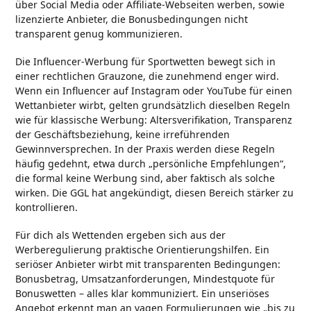
über Social Media oder Affiliate-Webseiten werben, sowie
lizenzierte Anbieter, die Bonusbedingungen nicht
transparent genug kommunizieren.
Die Influencer-Werbung für Sportwetten bewegt sich in
einer rechtlichen Grauzone, die zunehmend enger wird.
Wenn ein Influencer auf Instagram oder YouTube für einen
Wettanbieter wirbt, gelten grundsätzlich dieselben Regeln
wie für klassische Werbung: Altersverifikation, Transparenz
der Geschäftsbeziehung, keine irreführenden
Gewinnversprechen. In der Praxis werden diese Regeln
häufig gedehnt, etwa durch „persönliche Empfehlungen“,
die formal keine Werbung sind, aber faktisch als solche
wirken. Die GGL hat angekündigt, diesen Bereich stärker zu
kontrollieren.
Für dich als Wettenden ergeben sich aus der
Werberegulierung praktische Orientierungshilfen. Ein
seriöser Anbieter wirbt mit transparenten Bedingungen:
Bonusbetrag, Umsatzanforderungen, Mindestquote für
Bonuswetten – alles klar kommuniziert. Ein unseriöses
Angebot erkennt man an vagen Formulierungen wie „bis zu