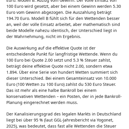
Euro. Modell B: Abzug vom Gewinn. Der volle Einsatz von
100 Euro wird gesetzt, aber bei einem Gewinn werden 5.30
Euro vom Gewinn abgezogen. Die Auszahlung beträgt
194.70 Euro. Modell B fühlt sich für den Wettenden besser
an, weil der volle Einsatz arbeitet, aber mathematisch sind
beide Modelle nahezu identisch, der Unterschied liegt in
der Wahrnehmung, nicht im Ergebnis.
Die Auswirkung auf die effektive Quote ist der
entscheidende Punkt für langfristige Wettende. Wenn du
100 Euro bei Quote 2.00 setzt und 5.3 % Steuer zahlst,
beträgt deine effektive Quote nicht 2.00, sondern etwa
1.894. Über eine Serie von hundert Wetten summiert sich
dieser Unterschied. Bei einem Gesamteinsatz von 10.000
Euro (100 Wetten zu 100 Euro) zahlst du 530 Euro Steuer.
Das ist mehr als eine halbe Bankroll bei einem
konservativen Wettenden – ein Posten, der in jede Bankroll-
Planung eingerechnet werden muss.
Der Kanalisierungsgrad des legalen Markts in Deutschland
liegt bei über 95 % (laut GGL-Jahresbericht via Yogonet,
2025), was bedeutet, dass fast alle Wettenden die Steuer