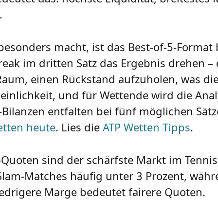
.
esonders macht, ist das Best-of-5-Format b
eak im dritten Satz das Ergebnis drehen – di
 Raum, einen Rückstand aufzuholen, was die
heinlichkeit, und für Wettende wird die Ana
ilanzen entfalten bei fünf möglichen Sätze
etten heute
. Lies die
ATP Wetten Tipps
.
m-Quoten sind der schärfste Markt im Tenni
Slam-Matches häufig unter 3 Prozent, währ
edrigere Marge bedeutet fairere Quoten.