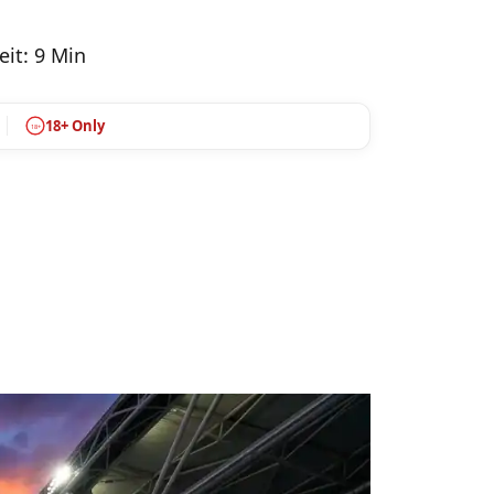
it: 9 Min
18+ Only
18+