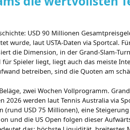
ms die wertvollsten T
chichte: USD 90 Millionen Gesamtpreisgeld
et wurde, laut USTA-Daten via Sportcal. Fü
lisiert die Dimension, in der Grand-Slam-Tu
für Spieler liegt, liegt auch das meiste I
fwand betreiben, sind die Quoten am schä
ne Beläge, zwei Wochen Vollprogramm. Grand
en 2026 werden laut Tennis Australia via Sp
n (rund USD 75 Millionen), eine Steigeru
edon und die US Open folgen dieser Aufwä
deutet das: höchste Liquidität, breitestes