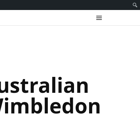
ustralian
Wimbledon