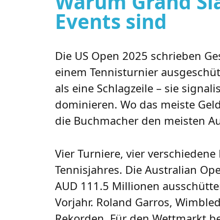
Warum Grand Sla
Events sind
Die US Open 2025 schrieben Ges
einem Tennisturnier ausgeschütt
als eine Schlagzeile – sie signa
dominieren. Wo das meiste Geld 
die Buchmacher den meisten Au
Vier Turniere, vier verschiede
Tennisjahres. Die Australian Op
AUD 111.5 Millionen ausschütte
Vorjahr. Roland Garros, Wimbl
Rekorden. Für den Wettmarkt be