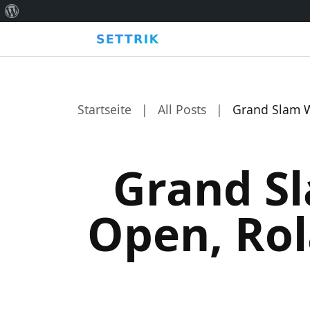
Über
WordPress
Startseite
|
All Posts
|
Grand Slam We
Grand Sl
Open, Ro