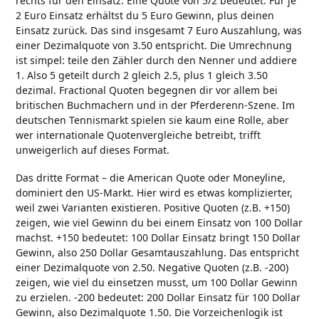
rechts für den Einsatz. Eine Quote von 5/2 bedeutet: Für je
2 Euro Einsatz erhältst du 5 Euro Gewinn, plus deinen
Einsatz zurück. Das sind insgesamt 7 Euro Auszahlung, was
einer Dezimalquote von 3.50 entspricht. Die Umrechnung
ist simpel: teile den Zähler durch den Nenner und addiere
1. Also 5 geteilt durch 2 gleich 2.5, plus 1 gleich 3.50
dezimal. Fractional Quoten begegnen dir vor allem bei
britischen Buchmachern und in der Pferderenn-Szene. Im
deutschen Tennismarkt spielen sie kaum eine Rolle, aber
wer internationale Quotenvergleiche betreibt, trifft
unweigerlich auf dieses Format.
Das dritte Format – die American Quote oder Moneyline,
dominiert den US-Markt. Hier wird es etwas komplizierter,
weil zwei Varianten existieren. Positive Quoten (z.B. +150)
zeigen, wie viel Gewinn du bei einem Einsatz von 100 Dollar
machst. +150 bedeutet: 100 Dollar Einsatz bringt 150 Dollar
Gewinn, also 250 Dollar Gesamtauszahlung. Das entspricht
einer Dezimalquote von 2.50. Negative Quoten (z.B. -200)
zeigen, wie viel du einsetzen musst, um 100 Dollar Gewinn
zu erzielen. -200 bedeutet: 200 Dollar Einsatz für 100 Dollar
Gewinn, also Dezimalquote 1.50. Die Vorzeichenlogik ist