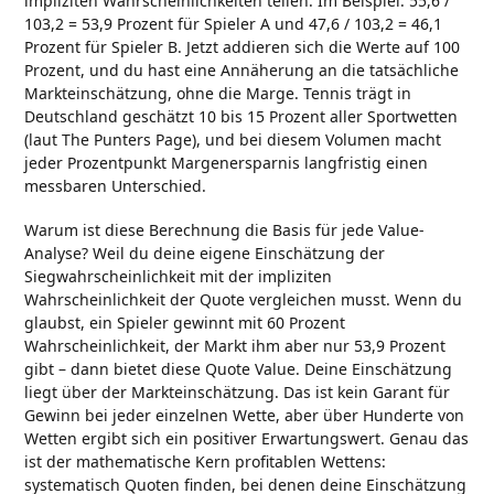
impliziten Wahrscheinlichkeiten teilen. Im Beispiel: 55,6 /
103,2 = 53,9 Prozent für Spieler A und 47,6 / 103,2 = 46,1
Prozent für Spieler B. Jetzt addieren sich die Werte auf 100
Prozent, und du hast eine Annäherung an die tatsächliche
Markteinschätzung, ohne die Marge. Tennis trägt in
Deutschland geschätzt 10 bis 15 Prozent aller Sportwetten
(laut The Punters Page), und bei diesem Volumen macht
jeder Prozentpunkt Margenersparnis langfristig einen
messbaren Unterschied.
Warum ist diese Berechnung die Basis für jede Value-
Analyse? Weil du deine eigene Einschätzung der
Siegwahrscheinlichkeit mit der impliziten
Wahrscheinlichkeit der Quote vergleichen musst. Wenn du
glaubst, ein Spieler gewinnt mit 60 Prozent
Wahrscheinlichkeit, der Markt ihm aber nur 53,9 Prozent
gibt – dann bietet diese Quote Value. Deine Einschätzung
liegt über der Markteinschätzung. Das ist kein Garant für
Gewinn bei jeder einzelnen Wette, aber über Hunderte von
Wetten ergibt sich ein positiver Erwartungswert. Genau das
ist der mathematische Kern profitablen Wettens:
systematisch Quoten finden, bei denen deine Einschätzung