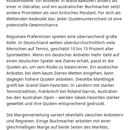
Risikomodelle. Ein Anbieter in Malta kalkuliert anders als
einer in Gibraltar, und ein australischer Buchmacher setzt
andere Prioritäten als sein britisches Pendant. Für dich als
Wettenden bedeutet das: Jeder Quotenunterschied ist eine
potenzielle Gewinnchance.
Regionale Präferenzen spielen eine überraschend große
Rolle. In Deutschland wetten überdurchschnittlich viele
Menschen auf Tennis, geschätzt 10 bis 15 Prozent aller
Sportwetten. Wenn ein deutscher Anbieter mehr Geld auf
einen deutschen Spieler wie Zverev erhält, passt er die
Quoten an, um sein Risiko zu balancieren. Ein asiatischer
Anbieter, bei dem kaum Zverev-Wetten eingehen, kann
dagegen höhere Quoten anbieten. Dieselbe Marktlogik
greift bei Grand-Slam-Favoriten: In Ländern mit starker
Tennistradition, Frankreich bei Roland Garros, Australien
bei den Australian Open – werden lokale Favoriten stärker
gewettet und ihre Quoten entsprechend gedrückt.
Die Margenverteilung variiert ebenfalls zwischen Anbietern
und Regionen. Einige Buchmacher arbeiten mit einer
gleichmäßigen Marge auf beide Seiten des Marktes,