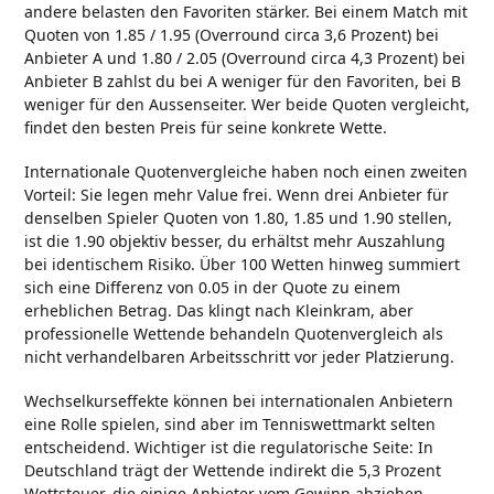
andere belasten den Favoriten stärker. Bei einem Match mit
Quoten von 1.85 / 1.95 (Overround circa 3,6 Prozent) bei
Anbieter A und 1.80 / 2.05 (Overround circa 4,3 Prozent) bei
Anbieter B zahlst du bei A weniger für den Favoriten, bei B
weniger für den Aussenseiter. Wer beide Quoten vergleicht,
findet den besten Preis für seine konkrete Wette.
Internationale Quotenvergleiche haben noch einen zweiten
Vorteil: Sie legen mehr Value frei. Wenn drei Anbieter für
denselben Spieler Quoten von 1.80, 1.85 und 1.90 stellen,
ist die 1.90 objektiv besser, du erhältst mehr Auszahlung
bei identischem Risiko. Über 100 Wetten hinweg summiert
sich eine Differenz von 0.05 in der Quote zu einem
erheblichen Betrag. Das klingt nach Kleinkram, aber
professionelle Wettende behandeln Quotenvergleich als
nicht verhandelbaren Arbeitsschritt vor jeder Platzierung.
Wechselkurseffekte können bei internationalen Anbietern
eine Rolle spielen, sind aber im Tenniswettmarkt selten
entscheidend. Wichtiger ist die regulatorische Seite: In
Deutschland trägt der Wettende indirekt die 5,3 Prozent
Wettsteuer, die einige Anbieter vom Gewinn abziehen,