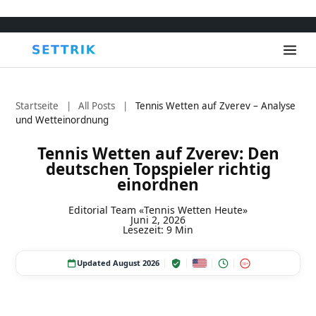
Startseite
|
All Posts
|
Tennis Wetten auf Zverev – Analyse
und Wetteinordnung
Tennis Wetten auf Zverev: Den
deutschen Topspieler richtig
einordnen
Editorial Team «Tennis Wetten Heute»
Juni 2, 2026
Lesezeit: 9 Min
Updated August 2026
18+