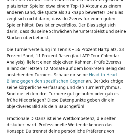
platzierten Spieler, etwa einem Top-10-Akteur aus einem
anderen Land, die Quote als zu knapp bewertet? Der Bias
zeigt sich nicht darin, dass du Zverev für einen guten
Spieler hältst. Das ist er zweifellos. Der Bias zeigt sich
darin, dass du seine Schwächen herunterspielst und seine
Stärken überbetonst.
Die Turnierverteilung im Tennis – 56 Prozent Hartplatz, 33
Prozent Sand, 11 Prozent Rasen (laut ATP Tour Calendar
Analysis), liefert einen objektiven Rahmen. Prüfe Zverevs
Bilanz der letzten 12 Monate auf dem konkreten Belag des
anstehenden Turniers. Schaue dir seine
Head-to-Head-
Bilanz gegen den spezifischen Gegner
an. Berücksichtige
seine körperliche Verfassung und den Turnierrhythmus.
Sind die letzten drei Turniere gut gelaufen oder gab es
frühe Niederlagen? Diese Datenpunkte geben dir ein
objektiveres Bild als dein Bauchgefühl.
Emotionale Distanz ist eine Wettkompetenz, die selten
diskutiert wird. Professionelle Wettende kennen das
Konzept: Du trennst deine persönliche Präferenz von