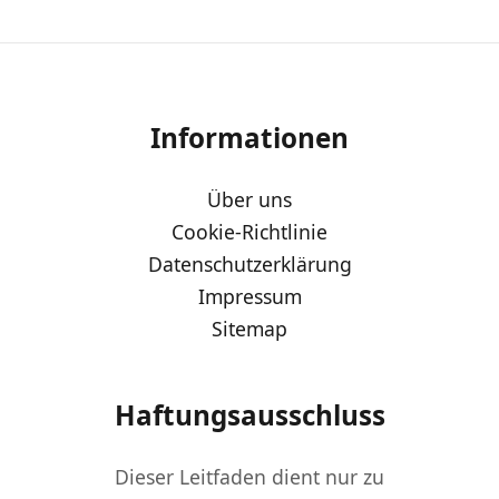
Informationen
Über uns
Cookie-Richtlinie
Datenschutzerklärung
Impressum
Sitemap
Haftungsausschluss
Dieser Leitfaden dient nur zu