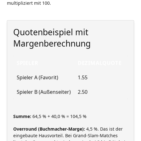
multipliziert mit 100.
Quotenbeispiel mit
Margenberechnung
SPIELER
DEZIMALQUOTE
IMP
Spieler A (Favorit)
1.55
64,5
Spieler B (Außenseiter)
2.50
40,0
Summe:
64,5 % + 40,0 % = 104,5 %
Overround (Buchmacher-Marge):
4,5 %. Das ist der
eingebaute Hausvorteil. Bei Grand-Slam-Matches