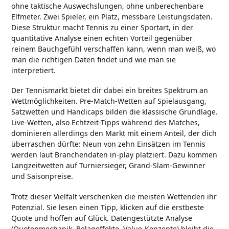
ohne taktische Auswechslungen, ohne unberechenbare
Elfmeter. Zwei Spieler, ein Platz, messbare Leistungsdaten.
Diese Struktur macht Tennis zu einer Sportart, in der
quantitative Analyse einen echten Vorteil gegenüber
reinem Bauchgefühl verschaffen kann, wenn man weiß, wo
man die richtigen Daten findet und wie man sie
interpretiert.
Der Tennismarkt bietet dir dabei ein breites Spektrum an
Wettmöglichkeiten. Pre-Match-Wetten auf Spielausgang,
Satzwetten und Handicaps bilden die klassische Grundlage.
Live-Wetten, also Echtzeit-Tipps während des Matches,
dominieren allerdings den Markt mit einem Anteil, der dich
überraschen dürfte: Neun von zehn Einsätzen im Tennis
werden laut Branchendaten in-play platziert. Dazu kommen
Langzeitwetten auf Turniersieger, Grand-Slam-Gewinner
und Saisonpreise.
Trotz dieser Vielfalt verschenken die meisten Wettenden ihr
Potenzial. Sie lesen einen Tipp, klicken auf die erstbeste
Quote und hoffen auf Glück. Datengestützte Analyse
(Quotenmechanik, Belageffekte, Value-Konzepte) bleibt die