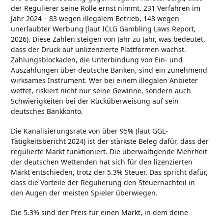
der Regulierer seine Rolle ernst nimmt. 231 Verfahren im
Jahr 2024 – 83 wegen illegalem Betrieb, 148 wegen
unerlaubter Werbung (laut ICLG Gambling Laws Report,
2026). Diese Zahlen steigen von Jahr zu Jahr, was bedeutet,
dass der Druck auf unlizenzierte Plattformen wächst.
Zahlungsblockaden, die Unterbindung von Ein- und
Auszahlungen über deutsche Banken, sind ein zunehmend
wirksames Instrument. Wer bei einem illegalen Anbieter
wettet, riskiert nicht nur seine Gewinne, sondern auch
Schwierigkeiten bei der Rücküberweisung auf sein
deutsches Bankkonto.
Die Kanalisierungsrate von über 95% (laut GGL-
Tätigkeitsbericht 2024) ist der stärkste Beleg dafür, dass der
regulierte Markt funktioniert. Die überwältigende Mehrheit
der deutschen Wettenden hat sich für den lizenzierten
Markt entschieden, trotz der 5.3% Steuer. Das spricht dafür,
dass die Vorteile der Regulierung den Steuernachteil in
den Augen der meisten Spieler überwiegen.
Die 5.3% sind der Preis für einen Markt, in dem deine