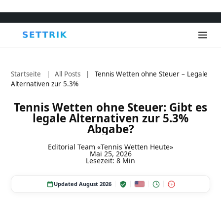
Startseite
|
All Posts
|
Tennis Wetten ohne Steuer – Legale
Alternativen zur 5.3%
Tennis Wetten ohne Steuer: Gibt es
legale Alternativen zur 5.3%
Abgabe?
Editorial Team «Tennis Wetten Heute»
Mai 25, 2026
Lesezeit: 8 Min
Updated August 2026
18+