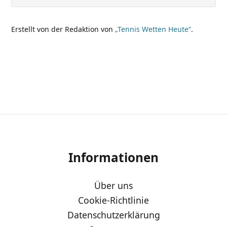
Erstellt von der Redaktion von
„Tennis Wetten Heute“
.
Informationen
Über uns
Cookie-Richtlinie
Datenschutzerklärung