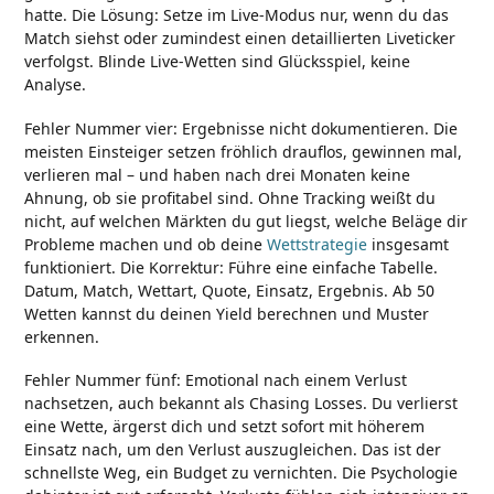
hatte. Die Lösung: Setze im Live-Modus nur, wenn du das
Match siehst oder zumindest einen detaillierten Liveticker
verfolgst. Blinde Live-Wetten sind Glücksspiel, keine
Analyse.
Fehler Nummer vier: Ergebnisse nicht dokumentieren. Die
meisten Einsteiger setzen fröhlich drauflos, gewinnen mal,
verlieren mal – und haben nach drei Monaten keine
Ahnung, ob sie profitabel sind. Ohne Tracking weißt du
nicht, auf welchen Märkten du gut liegst, welche Beläge dir
Probleme machen und ob deine
Wettstrategie
insgesamt
funktioniert. Die Korrektur: Führe eine einfache Tabelle.
Datum, Match, Wettart, Quote, Einsatz, Ergebnis. Ab 50
Wetten kannst du deinen Yield berechnen und Muster
erkennen.
Fehler Nummer fünf: Emotional nach einem Verlust
nachsetzen, auch bekannt als Chasing Losses. Du verlierst
eine Wette, ärgerst dich und setzt sofort mit höherem
Einsatz nach, um den Verlust auszugleichen. Das ist der
schnellste Weg, ein Budget zu vernichten. Die Psychologie