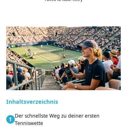
Inhaltsverzeichnis
Der schnellste Weg zu deiner ersten
Tenniswette