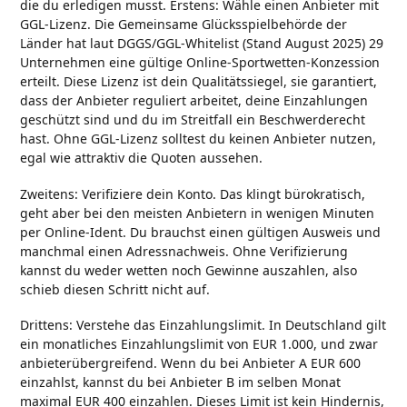
die du erledigen musst. Erstens: Wähle einen Anbieter mit
GGL-Lizenz. Die Gemeinsame Glücksspielbehörde der
Länder hat laut DGGS/GGL-Whitelist (Stand August 2025) 29
Unternehmen eine gültige Online-Sportwetten-Konzession
erteilt. Diese Lizenz ist dein Qualitätssiegel, sie garantiert,
dass der Anbieter reguliert arbeitet, deine Einzahlungen
geschützt sind und du im Streitfall ein Beschwerderecht
hast. Ohne GGL-Lizenz solltest du keinen Anbieter nutzen,
egal wie attraktiv die Quoten aussehen.
Zweitens: Verifiziere dein Konto. Das klingt bürokratisch,
geht aber bei den meisten Anbietern in wenigen Minuten
per Online-Ident. Du brauchst einen gültigen Ausweis und
manchmal einen Adressnachweis. Ohne Verifizierung
kannst du weder wetten noch Gewinne auszahlen, also
schieb diesen Schritt nicht auf.
Drittens: Verstehe das Einzahlungslimit. In Deutschland gilt
ein monatliches Einzahlungslimit von EUR 1.000, und zwar
anbieterübergreifend. Wenn du bei Anbieter A EUR 600
einzahlst, kannst du bei Anbieter B im selben Monat
maximal EUR 400 einzahlen. Dieses Limit ist kein Hindernis,