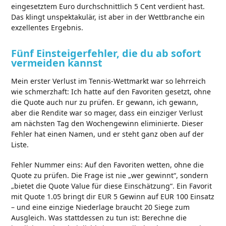
eingesetztem Euro durchschnittlich 5 Cent verdient hast.
Das klingt unspektakulär, ist aber in der Wettbranche ein
exzellentes Ergebnis.
Fünf Einsteigerfehler, die du ab sofort
vermeiden kannst
Mein erster Verlust im Tennis-Wettmarkt war so lehrreich
wie schmerzhaft: Ich hatte auf den Favoriten gesetzt, ohne
die Quote auch nur zu prüfen. Er gewann, ich gewann,
aber die Rendite war so mager, dass ein einziger Verlust
am nächsten Tag den Wochengewinn eliminierte. Dieser
Fehler hat einen Namen, und er steht ganz oben auf der
Liste.
Fehler Nummer eins: Auf den Favoriten wetten, ohne die
Quote zu prüfen. Die Frage ist nie „wer gewinnt“, sondern
„bietet die Quote Value für diese Einschätzung“. Ein Favorit
mit Quote 1.05 bringt dir EUR 5 Gewinn auf EUR 100 Einsatz
– und eine einzige Niederlage braucht 20 Siege zum
Ausgleich. Was stattdessen zu tun ist: Berechne die