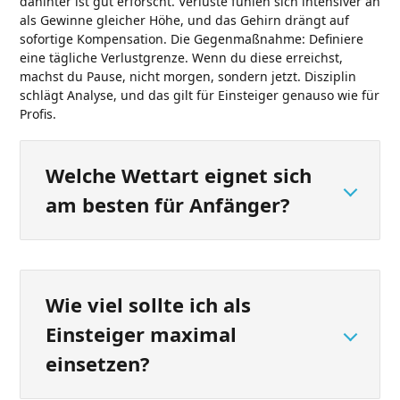
dahinter ist gut erforscht. Verluste fühlen sich intensiver an
als Gewinne gleicher Höhe, und das Gehirn drängt auf
sofortige Kompensation. Die Gegenmaßnahme: Definiere
eine tägliche Verlustgrenze. Wenn du diese erreichst,
machst du Pause, nicht morgen, sondern jetzt. Disziplin
schlägt Analyse, und das gilt für Einsteiger genauso wie für
Profis.
Welche Wettart eignet sich
am besten für Anfänger?
Wie viel sollte ich als
Einsteiger maximal
einsetzen?