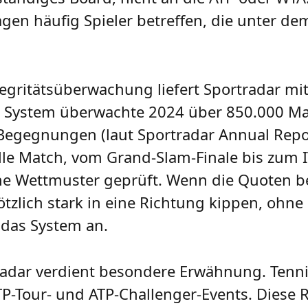
ragen häufig Spieler betreffen, die unter d
egritätsüberwachung liefert Sportradar mi
s System überwachte 2024 über 850.000 Ma
e Begegnungen (laut Sportradar Annual Repo
lle Match, vom Grand-Slam-Finale bis zum IT
he Wettmuster geprüft. Wenn die Quoten 
tzlich stark in eine Richtung kippen, ohne 
 das System an.
radar verdient besondere Erwähnung. Tennis
ATP-Tour- und ATP-Challenger-Events. Diese 