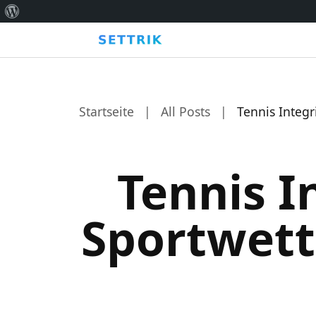
Über
WordPress
Startseite
|
All Posts
|
Tennis Integ
Tennis I
Sportwet