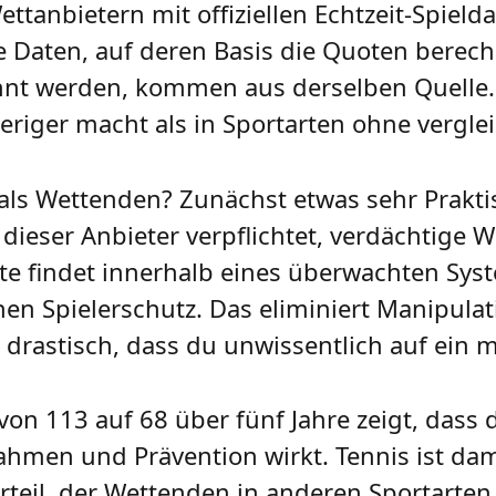
tanbietern mit offiziellen Echtzeit-Spield
e Daten, auf deren Basis die Quoten berec
nt werden, kommen aus derselben Quelle. E
eriger macht als in Sportarten ohne verglei
h als Wettenden? Zunächst etwas sehr Prakt
st dieser Anbieter verpflichtet, verdächtige
e findet innerhalb eines überwachten Syst
hen Spielerschutz. Das eliminiert Manipulat
 drastisch, dass du unwissentlich auf ein m
on 113 auf 68 über fünf Jahre zeigt, dass
men und Prävention wirkt. Tennis ist dami
rteil, der Wettenden in anderen Sportarten