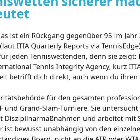
niswetten sicherer ma
eutet
das ist ein Rückgang gegenüber 95 im Jahr
laut ITIA Quarterly Reports via TennisEdge
l für jeden Tenniswettenden, denn sie zeigt: 
rnational Tennis Integrity Agency, kurz ITIA
eit betrifft dich direkt, auch wenn du ihr
egritätsbehörde für den gesamten profession
F und Grand-Slam-Turniere. Sie untersucht 
t Disziplinarmaßnahmen und arbeitet mit 
r ist bewusst unabhängig von den einzelne
nständiges Board, nicht an die ATP oder WTA