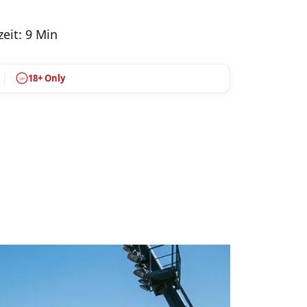
eit: 9 Min
18+ Only
18+