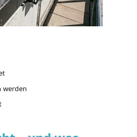
et
n werden
t