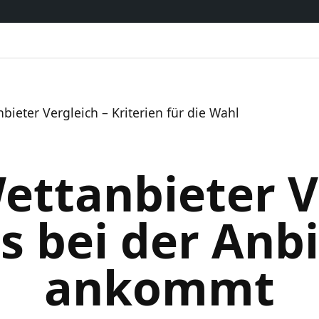
bieter Vergleich – Kriterien für die Wahl
ettanbieter V
s bei der Anb
ankommt