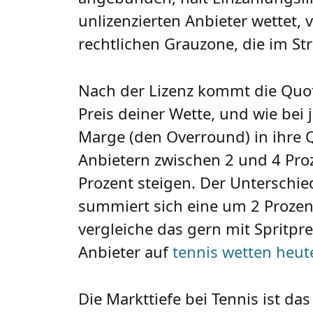
unlizenzierten Anbieter wettet,
rechtlichen Grauzone, die im Str
Nach der Lizenz kommt die Quote
Preis deiner Wette, und wie bei
Marge (den Overround) in ihre Q
Anbietern zwischen 2 und 4 Pro
Prozent steigen. Der Unterschie
summiert sich eine um 2 Prozent
vergleiche das gern mit Spritprei
Anbieter auf
tennis wetten heut
Die Markttiefe bei Tennis ist da