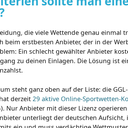
terien sollte man ein
?
heidung, die viele Wettende genau einmal t
ich beim erstbesten Anbieter, der in der We
blem: Ein schlecht gewählter Anbieter koste
ang zu deinen Einlagen. Die Lösung ist ei
nzahlst.
ium steht ganz oben auf der Liste: die GG
hat derzeit
29 aktive Online-Sportwetten-K
. Nur Anbieter mit dieser Lizenz operiere
nbieter unterliegt der deutschen Aufsicht,
imits ein und muss verdächtige Wettmuste