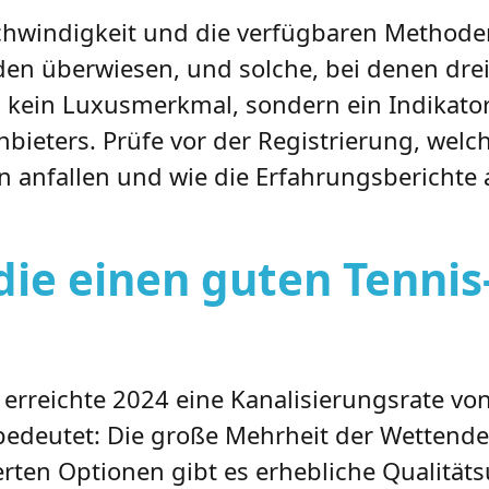
hwindigkeit und die verfügbaren Methoden.
en überwiesen, und solche, bei denen drei
ein Luxusmerkmal, sondern ein Indikator fü
nbieters. Prüfe vor der Registrierung, we
anfallen und wie die Erfahrungsberichte a
die einen guten Tenni
rreichte 2024 eine Kanalisierungsrate von
bedeutet: Die große Mehrheit der Wettenden
ierten Optionen gibt es erhebliche Qualität