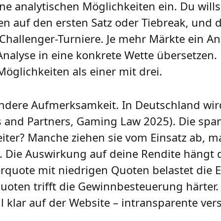
ine analytischen Möglichkeiten ein. Du wil
n auf den ersten Satz oder Tiebreak, und d
hallenger-Turniere. Je mehr Märkte ein An
Analyse in eine konkrete Wette übersetzen.
öglichkeiten als einer mit drei.
ndere Aufmerksamkeit. In Deutschland wird
 and Partners, Gaming Law 2025). Die span
weiter? Manche ziehen sie vom Einsatz ab
. Die Auswirkung auf deine Rendite hängt 
erquote mit niedrigen Quoten belastet die E
oten trifft die Gewinnbesteuerung härter.
klar auf der Website – intransparente ver