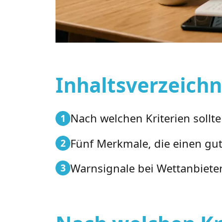
Inhaltsverzeichn
Nach welchen Kriterien sollt
Fünf Merkmale, die einen gu
Warnsignale bei Wettanbieter