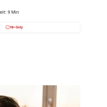
eit: 9 Min
18+ Only
18+