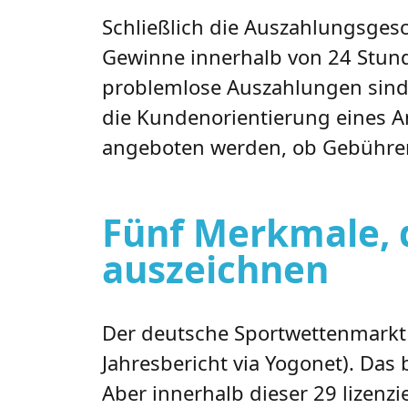
Schließlich die Auszahlungsgesc
Gewinne innerhalb von 24 Stund
problemlose Auszahlungen sind k
die Kundenorientierung eines A
angeboten werden, ob Gebühren 
Fünf Merkmale, 
auszeichnen
Der deutsche Sportwettenmarkt e
Jahresbericht via Yogonet). Das 
Aber innerhalb dieser 29 lizenz