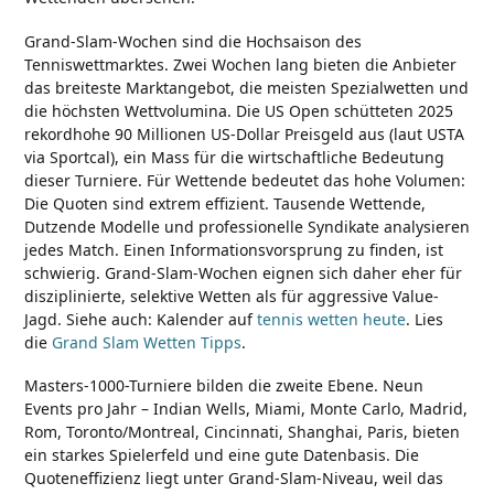
Grand-Slam-Wochen sind die Hochsaison des
Tenniswettmarktes. Zwei Wochen lang bieten die Anbieter
das breiteste Marktangebot, die meisten Spezialwetten und
die höchsten Wettvolumina. Die US Open schütteten 2025
rekordhohe 90 Millionen US-Dollar Preisgeld aus (laut USTA
via Sportcal), ein Mass für die wirtschaftliche Bedeutung
dieser Turniere. Für Wettende bedeutet das hohe Volumen:
Die Quoten sind extrem effizient. Tausende Wettende,
Dutzende Modelle und professionelle Syndikate analysieren
jedes Match. Einen Informationsvorsprung zu finden, ist
schwierig. Grand-Slam-Wochen eignen sich daher eher für
disziplinierte, selektive Wetten als für aggressive Value-
Jagd. Siehe auch: Kalender auf
tennis wetten heute
. Lies
die
Grand Slam Wetten Tipps
.
Masters-1000-Turniere bilden die zweite Ebene. Neun
Events pro Jahr – Indian Wells, Miami, Monte Carlo, Madrid,
Rom, Toronto/Montreal, Cincinnati, Shanghai, Paris, bieten
ein starkes Spielerfeld und eine gute Datenbasis. Die
Quoteneffizienz liegt unter Grand-Slam-Niveau, weil das