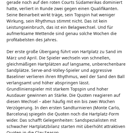
gerade noch auf den roten Courts Südamerikas dominiert
hatte, verliert in Runde zwei gegen einen Qualifikanten.
Seine Beinarbeit wirkt träge, sein Topspin hat weniger
Wirkung, sein Rhythmus stimmt nicht. Das ist kein
Leistungseinbruch, das ist ein Belagwechsel. Und für
aufmerksame Wettende sind genau solche Wochen die
profitabelsten des Jahres.
Der erste große Übergang führt von Hartplatz zu Sand im
März und April. Die Spieler wechseln von schnellen,
gleichmäßigen Hartplätzen auf langsame, unberechenbare
Sandplätze. Serve-and-Volley-Spieler und aggressive
Baseliner verlieren ihren Rhythmus, weil der Sand den Ball
verlangsamt und höher abspringen lässt.
Grundlinienspieler mit starkem Topspin und hoher
Ausdauer gewinnen an Stärke. Die Quoten reagieren auf
diesen Wechsel – aber häufig mit ein bis zwei Wochen
Verzögerung. In den ersten Sandturnieren (Monte Carlo,
Barcelona) spiegeln die Quoten noch die Hartplatz-Form
wider. Das schafft Gelegenheiten: Sandspezialisten mit
schwacher Hartplatzbilanz starten mit überhöht attraktiven
Quoten in die Clay Season.