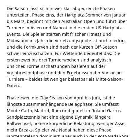
Die Saison lässt sich in vier klar abgegrenzte Phasen
unterteilen. Phase eins, der Hartplatz-Sommer von Januar
bis März, beginnt mit den Australian Open und führt über
Turniere in Asien und Nahost in die ersten US-Hartplatz-
Events. Die Spieler starten mit frischer Fitness und
Motivation ins Jahr, die Verletzungsquote ist noch niedrig,
und die Formkurven sind nach der kurzen Off-Season
schwer einzuschätzen. Für Wettende bedeutet das: Die
ersten zwei bis drei Turnierwochen sind analytisch
unsicher. Formeinschätzungen basieren auf der
Vorjahresendphase und den Ergebnissen der Vorsaison-
Turniere – beides ist weniger belastbar als Mitte-Saison-
Daten.
Phase zwei, die Clay Season von April bis Juni, ist die
längste zusammenhängende Belagphase. Sie umfasst
Monte Carlo, Madrid, Rom und gipfelt in Roland Garros.
Sandplatztennis hat eine eigene Dynamik: längere
Ballwechsel, höhere körperliche Belastung, weniger Asse,
mehr Breaks. Spieler wie Nadal haben diese Phase
jahrzehntelang dominiert, aber auch in der Post-Nadal-Ära