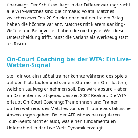
überwiegt. Der Schlüssel liegt in der Differenzierung: Nicht
alle WTA-Matches sind gleichmäßig volatil. Matches
zwischen zwei Top-20-Spielerinnen auf neutralem Belag
haben die höchste Varianz. Matches mit klarem Ranking-
Gefälle und Belagvorteil haben die niedrigste. Wer diese
Unterscheidung trifft, nutzt die Varianz als Werkzeug statt
als Risiko.
On-Court Coaching bei der WTA: Ein Live-
Wetten-Signal
Stell dir vor, ein Fußballtrainer könnte während des Spiels
auf den Platz laufen und seinem Stürmer ins Ohr flüstern,
welchen Laufweg er nehmen soll. Das wäre absurd – aber
im Damentennis ist genau das seit 2022 Realität. Die WTA
erlaubt On-Court Coaching: Trainerinnen und Trainer
dürfen während des Matches von der Tribüne aus taktische
Anweisungen geben. Bei der ATP ist das bei regulären
Tour-Events nicht erlaubt, was einen fundamentalen
Unterschied in der Live-Wett-Dynamik erzeugt.