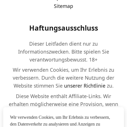
Sitemap
Haftungsausschluss
Dieser Leitfaden dient nur zu
Informationszwecken. Bitte spielen Sie
verantwortungsbewusst. 18+
Wir verwenden Cookies, um Ihr Erlebnis zu
verbessern. Durch die weitere Nutzung der
Website stimmen Sie
unserer Richtlinie
zu.
Diese Website enthält Affiliate-Links. Wir
erhalten möglicherweise eine Provision, wenn
Sie über diese Links einkaufen, ohne dass Ihnen
Wir verwenden Cookies, um Ihr Erlebnis zu verbessern,
zusätzliche Kosten entstehen.
den Datenverkehr zu analysieren und Anzeigen zu
personalisieren. Bitte akzeptieren Sie diese oder passen Sie