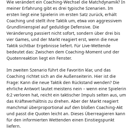
Wie verändert ein Coaching-Wechsel die Matchdynamik? In
meiner Erfahrung gibt es drei typische Szenarien. Im
ersten liegt eine Spielerin im ersten Satz zurück, erhält
Coaching und stellt ihre Taktik um, etwa von aggressivem
Grundlinienspiel auf geduldige Defensive. Die
Veränderung passiert nicht sofort, sondern über drei bis
vier Games, und der Markt reagiert erst, wenn die neue
Taktik sichtbar Ergebnisse liefert. Für Live-Wettende
bedeutet das: Zwischen dem Coaching-Moment und der
Quotenreaktion liegt ein Fenster.
Im zweiten Szenario führt die Favoritin klar, und das
Coaching richtet sich an die Außenseiterin. Hier ist die
Frage: Kann die neue Taktik den Rückstand wenden? Die
ehrliche Antwort lautet meistens nein – wenn eine Spielerin
6:2 verloren hat, reicht ein taktischer Impuls selten aus, um
das Kräfteverhältnis zu drehen. Aber der Markt reagiert
manchmal überproportional auf den bloßen Coaching-Akt
und passt die Quoten leicht an. Dieses Überreagieren kann
für den informierten Wettenden einen Einstiegspunkt
liefern.