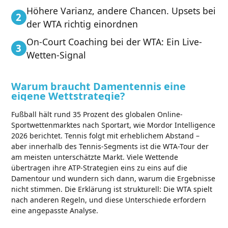
Höhere Varianz, andere Chancen. Upsets bei
der WTA richtig einordnen
On-Court Coaching bei der WTA: Ein Live-
Wetten-Signal
Warum braucht Damentennis eine
eigene Wettstrategie?
Fußball hält rund 35 Prozent des globalen Online-
Sportwettenmarktes nach Sportart, wie Mordor Intelligence
2026 berichtet. Tennis folgt mit erheblichem Abstand –
aber innerhalb des Tennis-Segments ist die WTA-Tour der
am meisten unterschätzte Markt. Viele Wettende
übertragen ihre ATP-Strategien eins zu eins auf die
Damentour und wundern sich dann, warum die Ergebnisse
nicht stimmen. Die Erklärung ist strukturell: Die WTA spielt
nach anderen Regeln, und diese Unterschiede erfordern
eine angepasste Analyse.