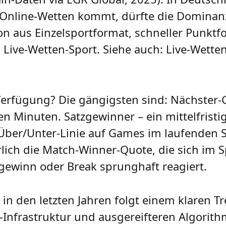
r Online-Wetten kommt, dürfte die Dominan
on aus Einzelsportformat, schneller Punk
 Live-Wetten-Sport. Siehe auch: Live-Wette
.
Verfügung? Die gängigsten sind: Nächster-
 Minuten. Satzgewinner – ein mittelfristig
e Über/Unter-Linie auf Games im laufenden S
ich die Match-Winner-Quote, die sich im Sp
gewinn oder Break sprunghaft reagiert.
 in den letzten Jahren folgt einem klaren T
-Infrastruktur und ausgereifteren Algori