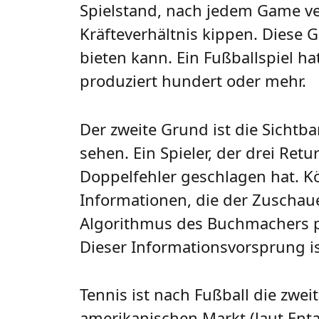
Spielstand, nach jedem Game ve
Kräfteverhältnis kippen. Diese 
bieten kann. Ein Fußballspiel ha
produziert hundert oder mehr.
Der zweite Grund ist die Sich
sehen. Ein Spieler, der drei Ret
Doppelfehler geschlagen hat. Kö
Informationen, die der Zuschaue
Algorithmus des Buchmachers pr
Dieser Informationsvorsprung is
Tennis ist nach Fußball die zwei
amerikanischen Markt (laut Enta