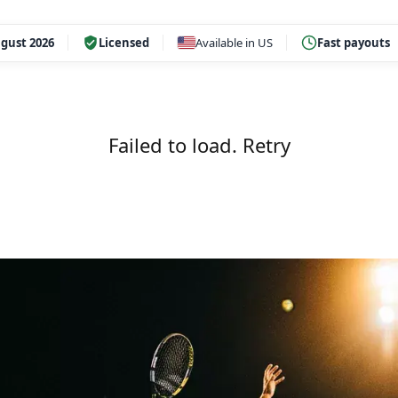
gust 2026
Licensed
Available in US
Fast payouts
Failed to load.
Retry