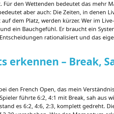
t. Für den Wettenden bedeutet das mehr M
edeutet aber auch: Die Zeiten, in denen L
 auf dem Platz, werden kürzer. Wer im Live-
 und ein Bauchgefühl. Er braucht ein Sys
Entscheidungen rationalisiert und das eigene
 erkennen – Break, S
h bei den French Open, das mein Verständ
pieler führte 6:2, 4:1 mit Break, sah aus wi
tand es 6:2, 4:6, 2:3, komplett gedreht. D