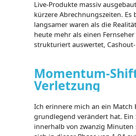
Live-Produkte massiv ausgebau
kürzere Abrechnungszeiten. Es b
langsamer waren als die Realität
heute mehr als einen Fernseher
strukturiert auswertet, Cashout-
Momentum-Shifts
Verletzung
Ich erinnere mich an ein Matc
grundlegend verändert hat. Ein S
innerhalb von zwanzig Minuten s