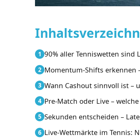
Inhaltsverzeichn
90% aller Tenniswetten sind 
Momentum-Shifts erkennen – 
Wann Cashout sinnvoll ist – 
Pre-Match oder Live – welche 
Sekunden entscheiden – Late
Live-Wettmärkte im Tennis: N