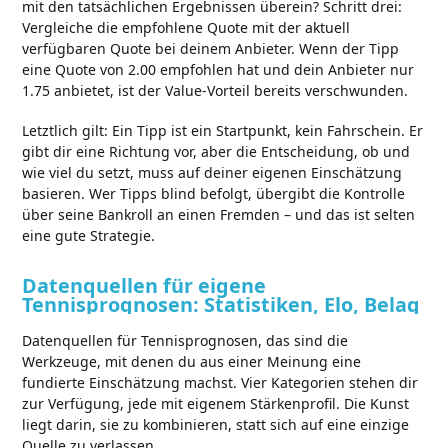
mit den tatsächlichen Ergebnissen überein? Schritt drei:
Vergleiche die empfohlene Quote mit der aktuell
verfügbaren Quote bei deinem Anbieter. Wenn der Tipp
eine Quote von 2.00 empfohlen hat und dein Anbieter nur
1.75 anbietet, ist der Value-Vorteil bereits verschwunden.
Letztlich gilt: Ein Tipp ist ein Startpunkt, kein Fahrschein. Er
gibt dir eine Richtung vor, aber die Entscheidung, ob und
wie viel du setzt, muss auf deiner eigenen Einschätzung
basieren. Wer Tipps blind befolgt, übergibt die Kontrolle
über seine Bankroll an einen Fremden – und das ist selten
eine gute Strategie.
Datenquellen für eigene
Tennisprognosen: Statistiken, Elo, Belag
Datenquellen für Tennisprognosen, das sind die
Werkzeuge, mit denen du aus einer Meinung eine
fundierte Einschätzung machst. Vier Kategorien stehen dir
zur Verfügung, jede mit eigenem Stärkenprofil. Die Kunst
liegt darin, sie zu kombinieren, statt sich auf eine einzige
Quelle zu verlassen.