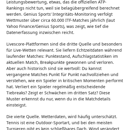
Leistungsbewertung, etwas, das die offiziellen ATP-
Rankings nicht tun, weil sie belagübergreifend berechnet
werden. Genius Sports‘ Integritäts-Monitoring verfolgt
Wettmuster über circa 60.000 ITF-Matches jährlich (laut
Yahoo Finance/Genius Sports), was zeigt, wie tief die
Datenerfassung inzwischen reicht.
Livescore-Plattformen sind die dritte Quelle und besonders
für Live-Wetten relevant. Sie liefern Echtzeitdaten während
laufender Matches: Punktestand, Aufschlagstatistiken im
aktuellen Match, Breakpunkte gewonnen und verloren.
Aber auch historisch sind sie wertvoll: Du kannst
vergangene Matches Punkt für Punkt nachvollziehen und
verstehen, wie ein Spieler in kritischen Momenten performt
hat. Verliert ein Spieler regelmäßig entscheidende
Tiebreaks? Zeigt er Schwächen im dritten Satz? Diese
Muster erkennst du nur, wenn du in die Matchdetails
einsteigst.
Die vierte Quelle. Wetterdaten, wird häufig unterschätzt.
Tennis ist eine Outdoor-Sportart, und bei den meisten
Turnieren gibt es kein schließbares Dach. Wind verändert