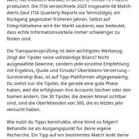
produziert. Die ITIA verzeichnete 2025 insgesamt 68 Match-
Alerts (laut ITIA Quarterly Reports via TennisEdge), ein
Rückgang gegenüber früheren Jahren. Selbst auf
Integritätsebene wird der Markt sauberer, was bedeutet,
dass echte Informationsvorteile immer schwieriger zu
finden sind.
Die Transparenzprüfung ist dein wichtigstes Werkzeug:
Zeigt der Tipster seine vollständige Bilanz? Nicht
ausgewählte Gewinne, sondern jede einzelne Empfehlung
mit Ergebnis, Quote und Einsatz? Überlebens-Verzerrung –
Survivorship Bias, ist auf Tipp-Plattformen allgegenwärtig.
Du siehst nur die Tipster, die gerade eine gute Phase
haben, weil die erfolglosen ihre Accounts löschen oder den
Namen ändern. Die 30 Tipster, die diesen Monat sichtbar
sind, sind die Überlebenden von 300, die es letztes Jahr
versucht haben.
Wie nutzt du Tipps konstruktiv, ohne blind zu folgen?
Behandle sie als Ausgangspunkt für deine eigene
Recherche. Ein Tipp auf ein bestimmtes Match lenkt deine