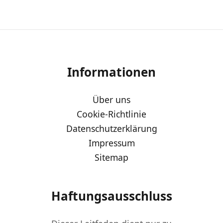
Informationen
Über uns
Cookie-Richtlinie
Datenschutzerklärung
Impressum
Sitemap
Haftungsausschluss