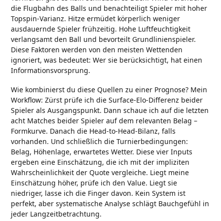
die Flugbahn des Balls und benachteiligt Spieler mit hoher
Topspin-Varianz. Hitze ermüdet körperlich weniger
ausdauernde Spieler frühzeitig. Hohe Luftfeuchtigkeit
verlangsamt den Ball und bevorteilt Grundlinienspieler.
Diese Faktoren werden von den meisten Wettenden
ignoriert, was bedeutet: Wer sie berücksichtigt, hat einen
Informationsvorsprung.
Wie kombinierst du diese Quellen zu einer Prognose? Mein
Workflow: Zürst prüfe ich die Surface-Elo-Differenz beider
Spieler als Ausgangspunkt. Dann schaue ich auf die letzten
acht Matches beider Spieler auf dem relevanten Belag –
Formkurve. Danach die Head-to-Head-Bilanz, falls
vorhanden. Und schließlich die Turnierbedingungen:
Belag, Höhenlage, erwartetes Wetter. Diese vier Inputs
ergeben eine Einschätzung, die ich mit der impliziten
Wahrscheinlichkeit der Quote vergleiche. Liegt meine
Einschätzung höher, prüfe ich den Value. Liegt sie
niedriger, lasse ich die Finger davon. Kein System ist
perfekt, aber systematische Analyse schlägt Bauchgefühl in
jeder Langzeitbetrachtung.