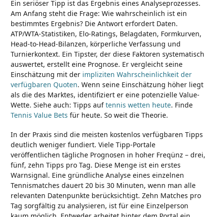
Ein seriöser Tipp ist das Ergebnis eines Analyseprozesses.
Am Anfang steht die Frage: Wie wahrscheinlich ist ein
bestimmtes Ergebnis? Die Antwort erfordert Daten.
ATP/WTA-Statistiken, Elo-Ratings, Belagdaten, Formkurven,
Head-to-Head-Bilanzen, körperliche Verfassung und
Turnierkontext. Ein Tipster, der diese Faktoren systematisch
auswertet, erstellt eine Prognose. Er vergleicht seine
Einschätzung mit der
impliziten Wahrscheinlichkeit der
verfügbaren Quoten
. Wenn seine Einschätzung höher liegt
als die des Marktes, identifiziert er eine potenzielle Value-
Wette. Siehe auch: Tipps auf
tennis wetten heute
. Finde
Tennis Value Bets
für heute. So weit die Theorie.
In der Praxis sind die meisten kostenlos verfügbaren Tipps
deutlich weniger fundiert. Viele Tipp-Portale
veröffentlichen tägliche Prognosen in hoher Freqünz – drei,
fünf, zehn Tipps pro Tag. Diese Menge ist ein erstes
Warnsignal. Eine gründliche Analyse eines einzelnen
Tennismatches dauert 20 bis 30 Minuten, wenn man alle
relevanten Datenpunkte berücksichtigt. Zehn Matches pro
Tag sorgfältig zu analysieren, ist für eine Einzelperson
kaum möglich. Entweder arbeitet hinter dem Portal ein