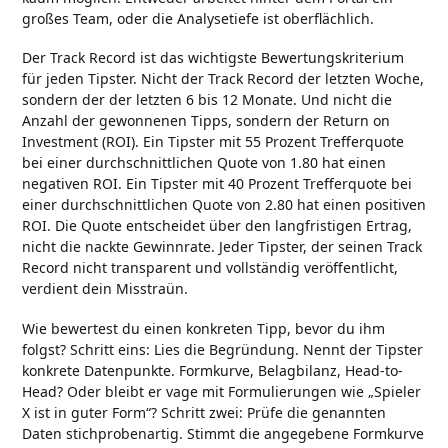
großes Team, oder die Analysetiefe ist oberflächlich.
Der Track Record ist das wichtigste Bewertungskriterium
für jeden Tipster. Nicht der Track Record der letzten Woche,
sondern der der letzten 6 bis 12 Monate. Und nicht die
Anzahl der gewonnenen Tipps, sondern der Return on
Investment (ROI). Ein Tipster mit 55 Prozent Trefferquote
bei einer durchschnittlichen Quote von 1.80 hat einen
negativen ROI. Ein Tipster mit 40 Prozent Trefferquote bei
einer durchschnittlichen Quote von 2.80 hat einen positiven
ROI. Die Quote entscheidet über den langfristigen Ertrag,
nicht die nackte Gewinnrate. Jeder Tipster, der seinen Track
Record nicht transparent und vollständig veröffentlicht,
verdient dein Misstraün.
Wie bewertest du einen konkreten Tipp, bevor du ihm
folgst? Schritt eins: Lies die Begründung. Nennt der Tipster
konkrete Datenpunkte. Formkurve, Belagbilanz, Head-to-
Head? Oder bleibt er vage mit Formulierungen wie „Spieler
X ist in guter Form“? Schritt zwei: Prüfe die genannten
Daten stichprobenartig. Stimmt die angegebene Formkurve