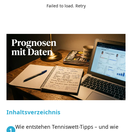
Failed to load.
Retry
Inhaltsverzeichnis
Wie entstehen Tenniswett-Tipps – und wie